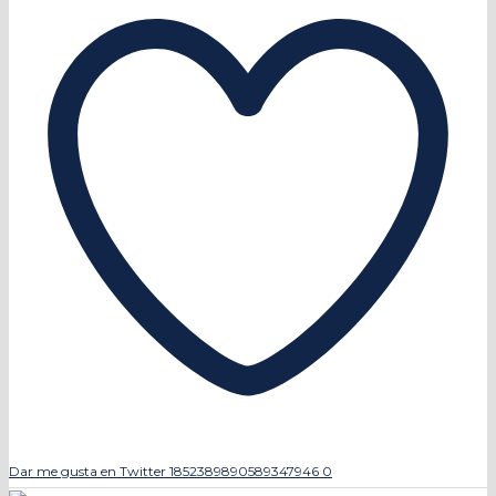
Dar me gusta en Twitter 1852389890589347946
0