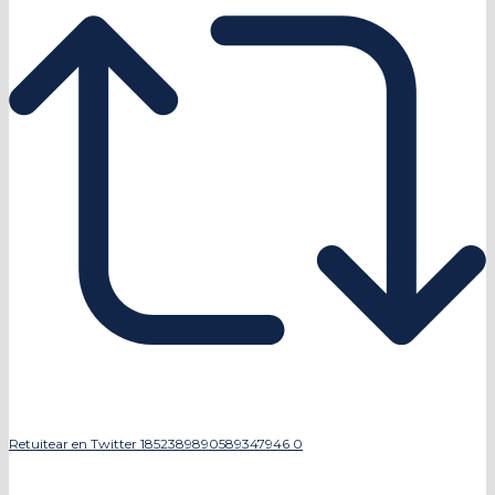
Retuitear en Twitter 1852389890589347946
0