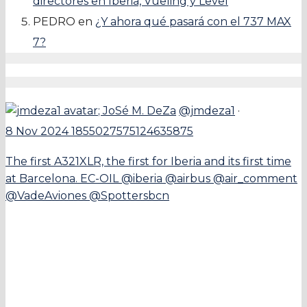
directores en Iberia, Vueling y Level
PEDRO
en
¿Y ahora qué pasará con el 737 MAX
7?
;
JoSé M. DeZa
@jmdeza1
·
8 Nov 2024
1855027575124635875
The first A321XLR, the first for Iberia and its first time
at Barcelona. EC-OIL @iberia @airbus @air_comment
@VadeAviones @Spottersbcn