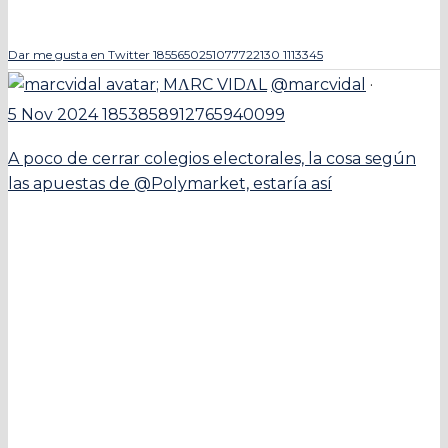
Dar me gusta en Twitter 1855650251077722130
1113345
;
MΛRC VIDΛL
@marcvidal
·
5 Nov 2024
1853858912765940099
A poco de cerrar colegios electorales, la cosa según
las apuestas de @Polymarket, estaría así