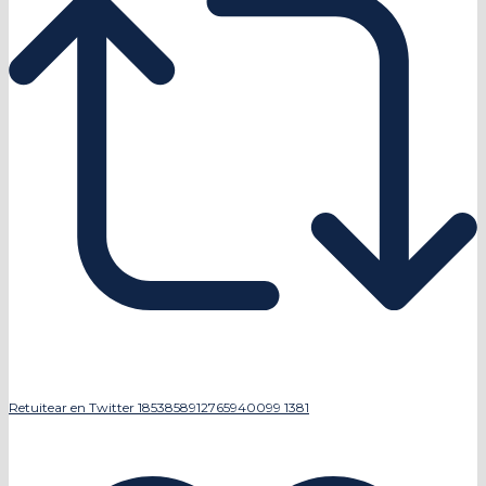
Retuitear en Twitter 1853858912765940099
1381