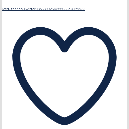
Retuitear en Twitter 1855650251077722130
179922