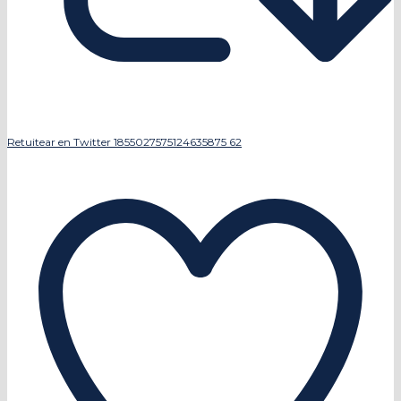
Retuitear en Twitter 1855027575124635875
62