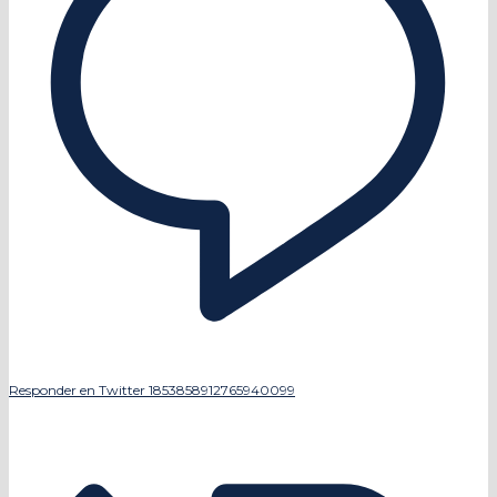
Responder en Twitter 1853858912765940099