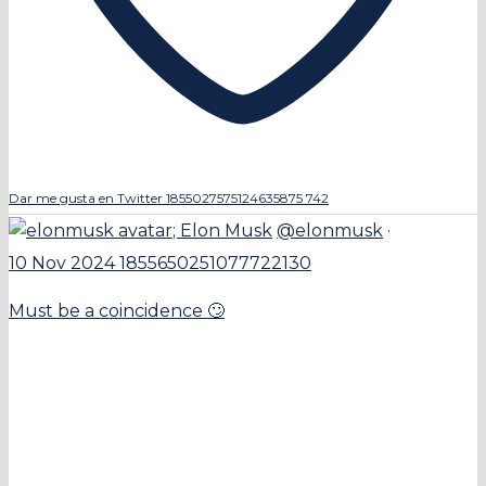
Dar me gusta en Twitter 1855027575124635875
742
;
Elon Musk
@elonmusk
·
10 Nov 2024
1855650251077722130
Must be a coincidence 🙄