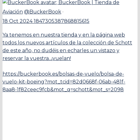
;
BuckerBook | Tienda de
Aviación
@BuckerBook
·
18 Oct 2024
1847305387868815615
Ya tenemos en nuestra tienda y en la página web
todos los nuevos artículos de la colección de Schott
de este año, no dudéis en echarles un vistazo y
reservar la vuestra...¡vuelan!
https://buckerbook.es/bolsas-de-vuelo/bolsa-de-
vuelo-kit-boeing?mot_tcid=82d0668f-06ab-481f-
8aa8-1f82ceec9fcb&mot_q=schott&mot_s=2098