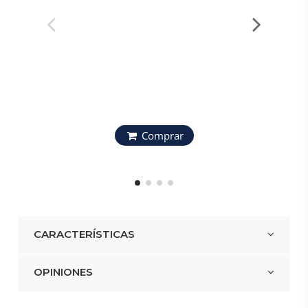
Kit Almo
David 
Comprar
CARACTERÍSTICAS
OPINIONES