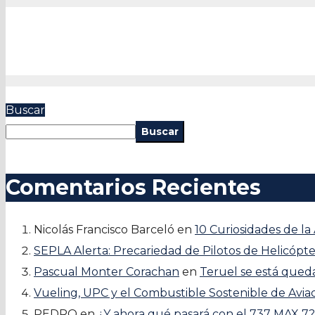
Buscar
Buscar
Comentarios Recientes
Nicolás Francisco Barceló
en
10 Curiosidades de la
SEPLA Alerta: Precariedad de Pilotos de Helicópt
Pascual Monter Corachan
en
Teruel se está qued
Vueling, UPC y el Combustible Sostenible de Avi
PEDRO
en
¿Y ahora qué pasará con el 737 MAX 7?