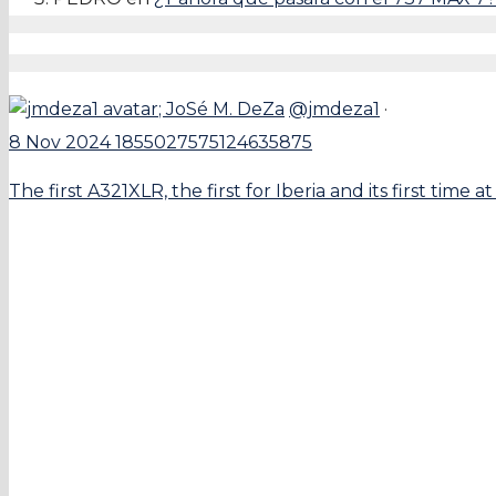
;
JoSé M. DeZa
@jmdeza1
·
8 Nov 2024
1855027575124635875
The first A321XLR, the first for Iberia and its first 