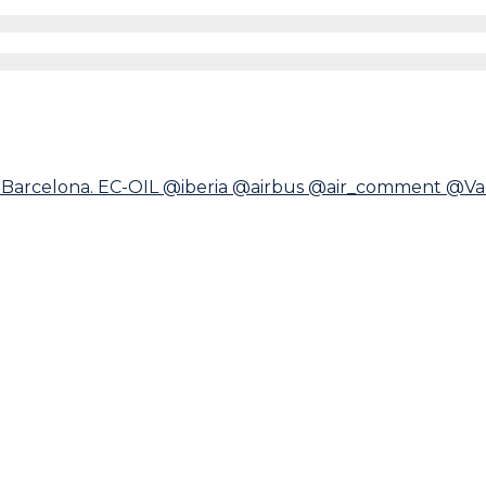
time at Barcelona. EC-OIL @iberia @airbus @air_comment 