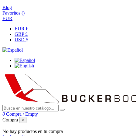
Blog
Favoritos (
)
EUR
EUR €
GBP £
USD $
0
Compra
/
Empty
Compra
×
No hay productos en tu compra