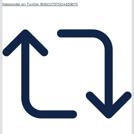
Responder en Twitter 1855027575124635875