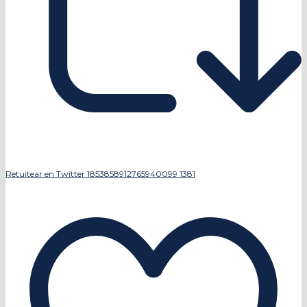
Retuitear en Twitter 1853858912765940099
1381