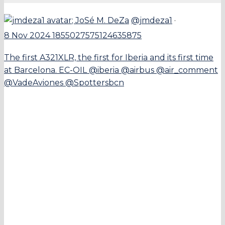
;
JoSé M. DeZa
@jmdeza1
·
8 Nov 2024
1855027575124635875
The first A321XLR, the first for Iberia and its first time
at Barcelona. EC-OIL @iberia @airbus @air_comment
@VadeAviones @Spottersbcn