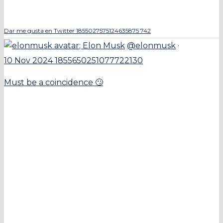
Dar me gusta en Twitter 1855027575124635875
742
;
Elon Musk
@elonmusk
·
10 Nov 2024
1855650251077722130
Must be a coincidence 🙄