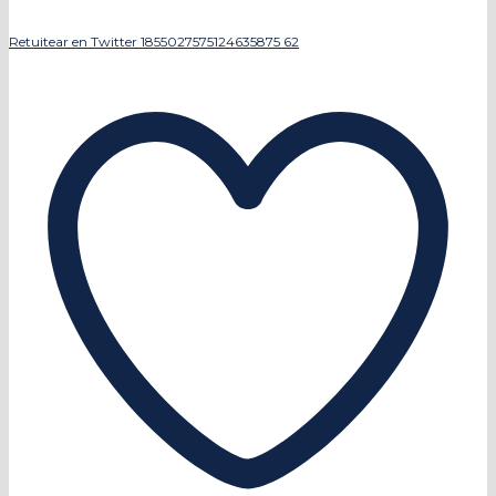
Retuitear en Twitter 1855027575124635875
62