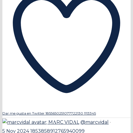
Dar me gusta en Twitter 1855650251077722130
1113345
;
MΛRC VIDΛL
@marcvidal
·
5 Nov 2024
1853858912765940099