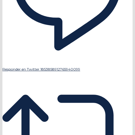
Responder en Twitter 1853858912765940099