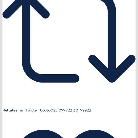
Retuitear en Twitter 1855650251077722130
179922