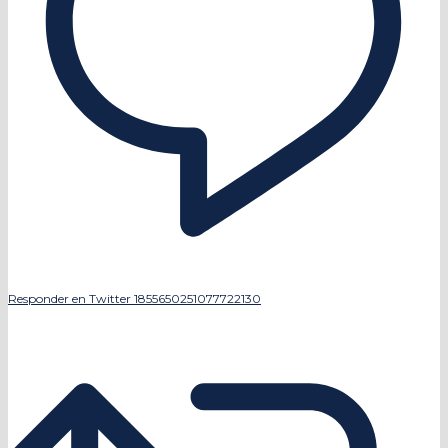
Responder en Twitter 1855650251077722130