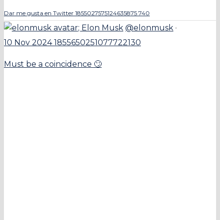
Dar me gusta en Twitter 1855027575124635875
740
;
Elon Musk
@elonmusk
·
10 Nov 2024
1855650251077722130
Must be a coincidence 🙄