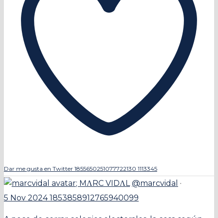
Dar me gusta en Twitter 1855650251077722130
1113345
;
MΛRC VIDΛL
@marcvidal
·
5 Nov 2024
1853858912765940099