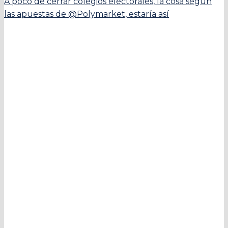
A poco de cerrar colegios electorales, la cosa según
las apuestas de @Polymarket, estaría así