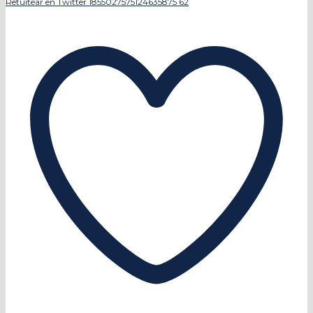
Retuitear en Twitter 1855027575124635875
62