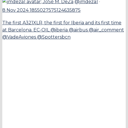
;
JoSé M. DeZa
@jmdeza1
·
8 Nov 2024
1855027575124635875
The first A321XLR, the first for Iberia and its first time
at Barcelona. EC-OIL @iberia @airbus @air_comment
@VadeAviones @Spottersbcn