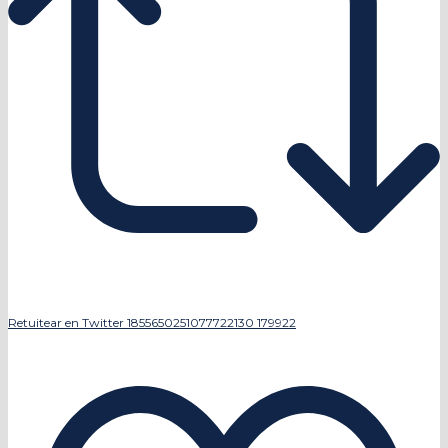
Retuitear en Twitter 1855650251077722130
179922