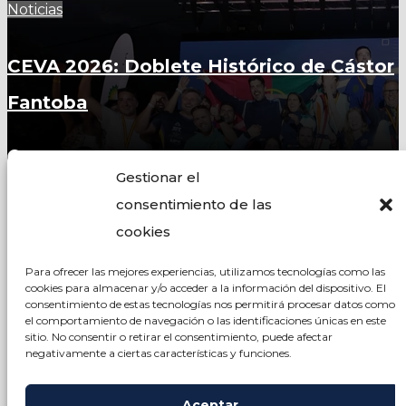
Noticias
CEVA 2026: Doblete Histórico de Cástor
Fantoba
Jul 8, 2026
Gestionar el
consentimiento de las
BuckerBook Blog
cookies
Para ofrecer las mejores experiencias, utilizamos tecnologías como las
cookies para almacenar y/o acceder a la información del dispositivo. El
consentimiento de estas tecnologías nos permitirá procesar datos como
el comportamiento de navegación o las identificaciones únicas en este
sitio. No consentir o retirar el consentimiento, puede afectar
negativamente a ciertas características y funciones.
© Copyright 2023 BuckerBook. Todos los derechos
reservados.
Aceptar