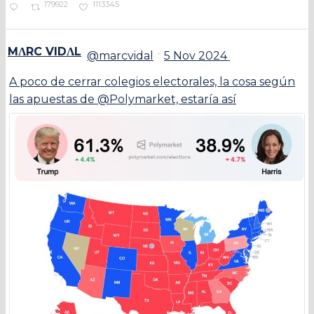
179922
1113345
MΛRC VIDΛL
·
@marcvidal
5 Nov 2024
A poco de cerrar colegios electorales, la cosa según
las apuestas de @Polymarket, estaría así