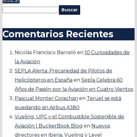
Buscar
Buscar
Comentarios Recientes
Nicolás Francisco Barceló
en
10 Curiosidades de
la Aviación
SEPLA Alerta: Precariedad de Pilotos de
Helicópteros en España
en
Sepla Celebra 60
Años de Pasión por la Aviación en Cuatro Vientos
Pascual Monter Corachan
en
Teruel se está
quedando sin Airbus A380
Vueling, UPC y el Combustible Sostenible de
Aviación | BuckerBook Blog
en
Nuevos
directores en Iberia, Vueling y Level