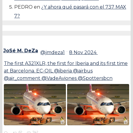
PEDRO
en
¿Y ahora qué pasará con el 737 MAX
7?
JoSé M. DeZa
·
@jmdeza1
8 Nov 2024
The first A321XLR, the first for Iberia and its first time
at Barcelona. EC-OIL @iberia @airbus
@air_comment @VadeAviones @Spottersbcn
62
742