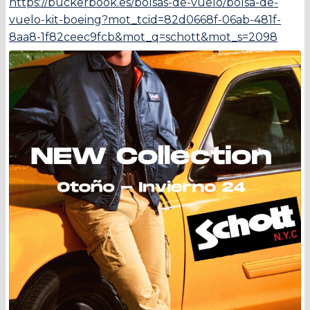
https://buckerbook.es/bolsas-de-vuelo/bolsa-de-
vuelo-kit-boeing?mot_tcid=82d0668f-06ab-481f-
8aa8-1f82ceec9fcb&mot_q=schott&mot_s=2098