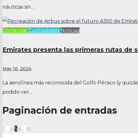
náuticas sin…
Comercial
Curiosidades
Noticias
Emirates presenta las primeras rutas de 
May 10, 2024
La aerolínea más reconocida del Golfo Pérsico (y quiz
podido ver…
Paginación de entradas
1
…
4
5
6
…
8